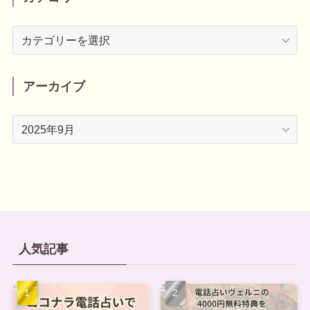
カ
テ
ゴ
リ
アーカイブ
ー
ア
ー
カ
イ
ブ
人気記事