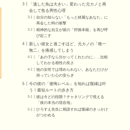
「逃した魚は大きい」変わった元カノと再
会して焦る男性心理
自分の知らない「もっと綺麗なあなた」に
再会した時の衝撃
精神的な自立が彼の「狩猟本能」を再び呼
び起こす
新しい彼女と過ごすほど、元カノの「唯一
無二」を痛感してしまう
「あの子なら分かってくれたのに」…比較
してわかる相性の良さ
他の女性では埋められない、あなただけが
持っていた心の安らぎ
今の彼の「後悔レベル」を知れば復縁は叶
う！最短ルートの歩き方
彼は今どの段階？チャネリングで視える
「彼の本当の現在地」
ひろすえ先生に相談すれば復縁のきっかけ
がつかめる